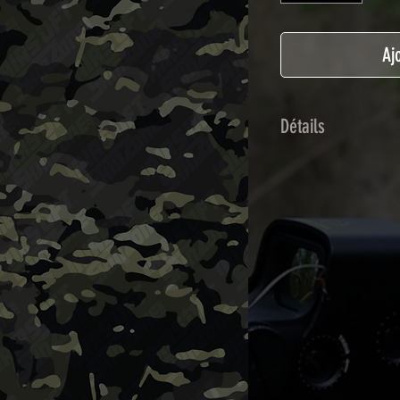
Aj
Détails
Adhésif de type po
plastification prot
Utilisé initialemen
les adhésifs Airsof
durabilité et résist
Nettoyer sa réplique
avant toute install
décapeur thermiqu
nécessaire à l'instal
rubrique
TUTOS / 