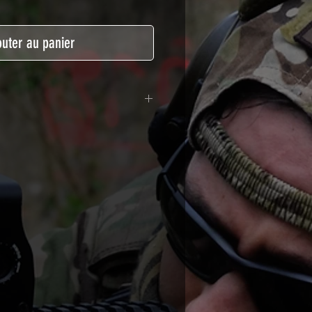
outer au panier
lymère calandré recouvert d'une
ègeant des UV et des rayures.
t pour le marquage de véhicule,
tSkinZone offrent une grande
ent aux intempéries.
 à l'aide d'un produit alcoolisé
ation est indispensable. Un
e ou un sèche cheveux sera
lation de votre Skin. Voir la
VIDEOS