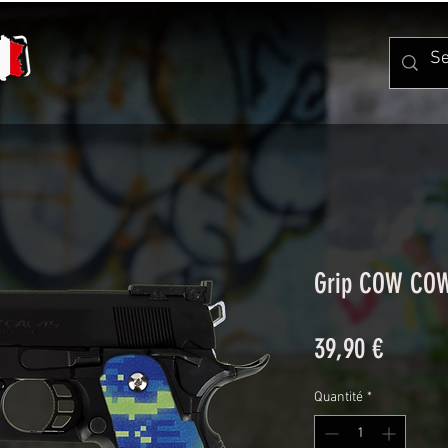
Grip COW COW 
Prix
39,90 €
Quantité
*