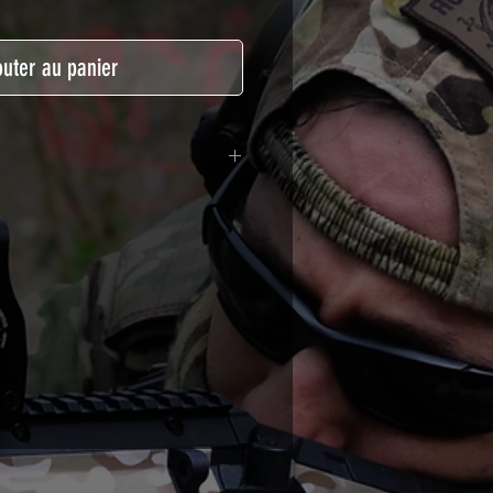
outer au panier
lymère coulé recouvert d'une
ègeant des UV et des rayures.
t pour le marquage de véhicule,
tSkinZone offrent une grande
ent aux intempéries.
 à l'aide d'un produit alcoolisé
ation est indispensable. Un
e ou un sèche cheveux sera
lation de votre Skin. Voir la
VIDEOS