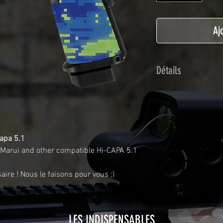
Aj
Détails
Adhésif de type po
plastification prot
Utilisé initialemen
les adhésifs Airsof
apa 5.1
durabilité et résist
 Marui and other compatible Hi-CAPA 5.1
Nettoyer sa réplique
avant toute install
aire ! Nous le faisons pour vous ;)
décapeur thermiqu
nécessaire à l'instal
rubrique
TUTOS / 
LES INDISPENSABLES