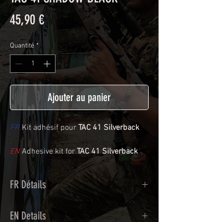
Prix
45,90 €
Quantité
*
Ajouter au panier
FR
Kit adhésif pour
TAC 41 Silverback
EN
Adhesive kit for
TAC 41 Silverback
FR Détails
Adhésif de type polymère coulé
EN Details
recouvert d'une plastification protègeant