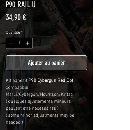
P90 RAIL U
Prix
34,90 €
Quantité
*
Ajouter au panier
Kit adhésif
P90 Cybergun Red Dot
compatible
Marui/Cybergun/Novritsch/Kritac
( quelques ajustements mineurs
peuvent être nécessaires )
( some minor adjustments may be
needed )