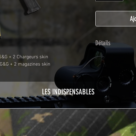
Aj
Détails
Adhésif de type po
G&G + 2 Chargeurs skin
plastification prot
 G&G + 2 magazines skin
Utilisé initialemen
les adhésifs Airsof
durabilité et résist
LES INDISPENSABLES
Nettoyer sa réplique
avant toute install
décapeur thermiqu
nécessaire à l'instal
rubrique
TUTOS / 