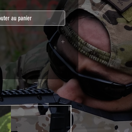
outer au panier
lymère calandré recouvert d'une
ègeant des UV et des rayures.
t pour le marquage de véhicule,
tSkinZone offrent une grande
ent aux intempéries.
 à l'aide d'un produit alcoolisé
ation est indispensable. Un
e ou un sèche cheveux sera
lation de votre Skin. Voir la
VIDEOS