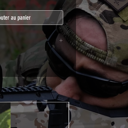
outer au panier
lymère calandré recouvert d'une
ègeant des UV et des rayures.
t pour le marquage de véhicule,
tSkinZone offrent une grande
ent aux intempéries.
 à l'aide d'un produit alcoolisé
ation est indispensable. Un
e ou un sèche cheveux sera
lation de votre Skin. Voir la
VIDEOS