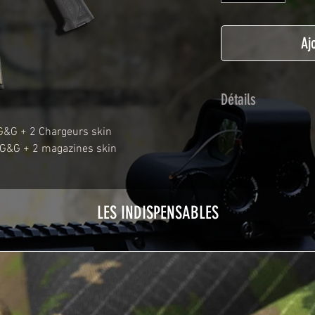
Aj
Détails
Adhésif de type po
G&G + 2 Chargeurs skin
plastification prot
 G&G + 2 magazines skin
Utilisé initialemen
les adhésifs Airsof
durabilité et résist
LES INDISPENSABLES
Nettoyer sa réplique
avant toute install
décapeur thermiqu
nécessaire à l'instal
rubrique
TUTOS / 