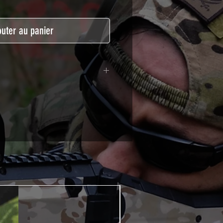
outer au panier
lymère calandré recouvert d'une
ègeant des UV et des rayures.
t pour le marquage de véhicule,
tSkinZone offrent une grande
ent aux intempéries.
 à l'aide d'un produit alcoolisé
ation est indispensable. Un
e ou un sèche cheveux sera
lation de votre Skin. Voir la
VIDEOS