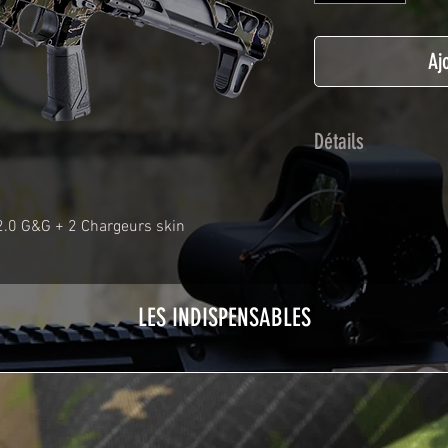
Aj
Détails
Adhésif de type po
plastification prot
2.0 G&G + 2 Chargeurs skin
Utilisé initialemen
les adhésifs Airsof
durabilité et résist
Nettoyer sa réplique
LES INDISPENSABLES
avant toute install
décapeur thermiqu
nécessaire à l'instal
rubrique
TUTOS / 