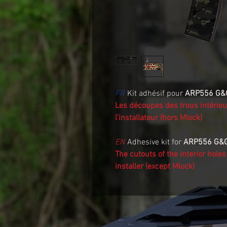
FR
Kit adhésif pour
ARP556 G&G
Les découpes des trous intérieu
l'installateur (hors Mlock)
EN
Adhesive kit for
ARP556 G&G
The cutouts of the interior hole
installer (except Mlock)