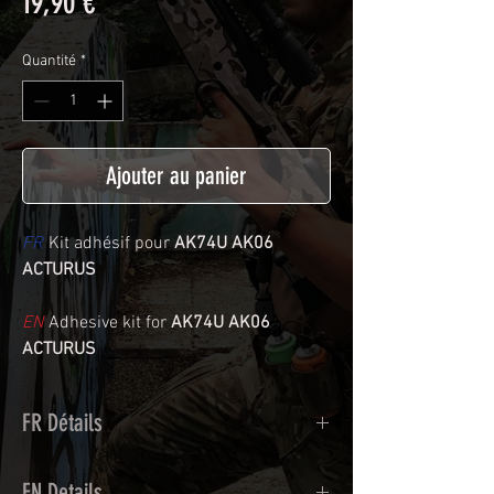
Prix
19,90 €
Quantité
*
Ajouter au panier
FR
Kit adhésif pour
AK74U AK06
ACTURUS
EN
Adhesive kit for
AK74U AK06
ACTURUS
FR Détails
Adhésif de type polymère calandré
EN Details