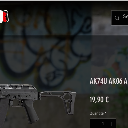
AK74U AK06 
Prix
19,90 €
Quantité
*