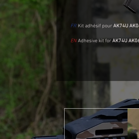
FR
Kit adhésif pour
AK74U AK0
EN
Adhesive kit for
AK74U AK0