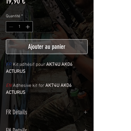
Prix
19,90 €
Quantité
*
Ajouter au panier
FR
Kit adhésif pour
AK74U AK06
ACTURUS
EN
Adhesive kit for
AK74U AK06
ACTURUS
FR Détails
Adhésif de type polymère calandré
EN Details