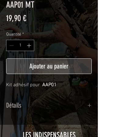
AAP01 MT
Prix
19,90 €
Quantité
*
Ajouter au panier
Kit adhésif pour
AAP01
Détails
Adhésif de type polymère calandré
recouvert d'une plastification protègeant
des UV et des rayures.
LES INDISPENSABLES