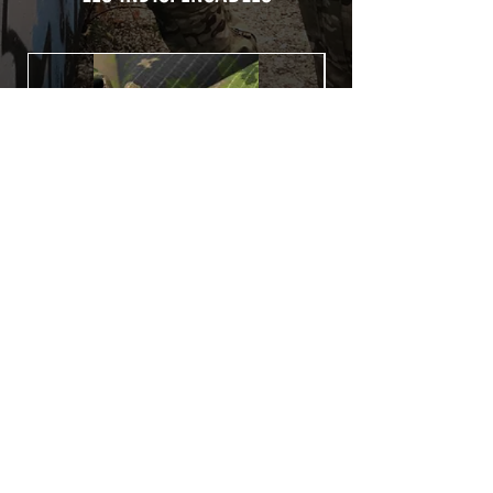
Utilisé initialement pour le marquage de
véhicule, les adhésifs AirsoftSkinZone
offrent une grande durabilité et résistent
aux intempéries.
Nettoyer sa réplique à l'aide d'un produit
alcoolisé avant toute installation est
indispensable. Un décapeur thermique
ou un sèche cheveux sera nécessaire à
l'installation de votre Skin. Voir la
rubrique
TUTOS / VIDEOS
Patch COVID 19 BURN OUT
Rupture de stock
Politique de confidentialité
Conditions générales de vente