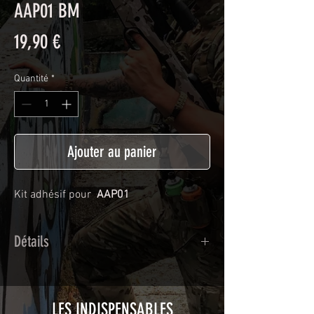
AAP01 BM
Prix
19,90 €
Quantité
*
Ajouter au panier
Kit adhésif pour
AAP01
Détails
Adhésif de type polymère calandré
recouvert d'une plastification protègeant
des UV et des rayures.
LES INDISPENSABLES