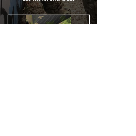
Utilisé initialement pour le marquage de
véhicule, les adhésifs AirsoftSkinZone
offrent une grande durabilité et résistent
aux intempéries.
Nettoyer sa réplique à l'aide d'un produit
alcoolisé avant toute installation est
indispensable. Un décapeur thermique
ou un sèche cheveux sera nécessaire à
l'installation de votre Skin. Voir la
rubrique
TUTOS / VIDEOS
Patch COVID 19 BURN OUT
Rupture de stock
Politique de confidentialité
Conditions générales de vente