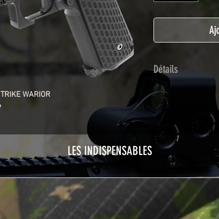
Aj
Détails
Adhésif de type po
STRIKE WARIOR
plastification prot
e
Utilisé initialemen
les adhésifs Airsof
durabilité et résist
LES INDISPENSABLES
Nettoyer sa réplique
avant toute install
décapeur thermiqu
nécessaire à l'instal
rubrique
TUTOS / 