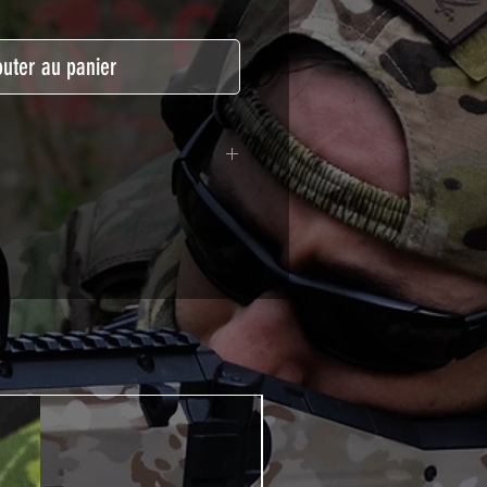
outer au panier
lymère calandré recouvert d'une
ègeant des UV et des rayures.
t pour le marquage de véhicule,
tSkinZone offrent une grande
ent aux intempéries.
 à l'aide d'un produit alcoolisé
ation est indispensable. Un
e ou un sèche cheveux sera
lation de votre Skin. Voir la
VIDEOS