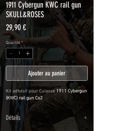
1911 Cybergun KWC rail gun
SKULL&ROSES
Prix
29,90 €
Quantité
*
Ajouter au panier
Kit adhésif pour Culasse
1911 Cybergun
(KWC) rail gun Co2
Détails
Adhésif de type polymère coulé