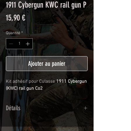
1911 Cybergun KWC rail gun P
Prix
15,90 €
Quantité
*
Ajouter au panier
Kit adhésif pour Culasse
1911 Cybergun
(KWC) rail gun Co2
Détails
Adhésif de type polymère coulé
recouvert d'une plastification protègeant