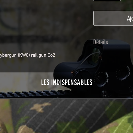
Aj
Détails
Adhésif de type po
ybergun (KWC) rail gun Co2
plastification prot
Utilisé initialemen
les adhésifs Airsof
LES INDISPENSABLES
durabilité et résist
Nettoyer sa réplique
avant toute install
décapeur thermiqu
nécessaire à l'instal
rubrique
TUTOS / 