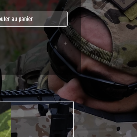
outer au panier
lymère coulé recouvert d'une
ègeant des UV et des rayures.
t pour le marquage de véhicule,
tSkinZone offrent une grande
ent aux intempéries.
 à l'aide d'un produit alcoolisé
ation est indispensable. Un
e ou un sèche cheveux sera
lation de votre Skin. Voir la
VIDEOS