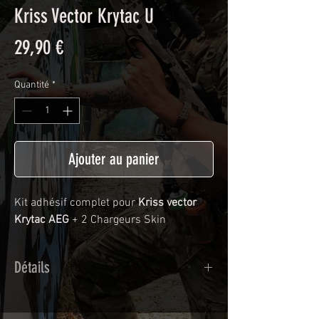
Kriss Vector Krytac U
Prix
29,90 €
Quantité
*
Ajouter au panier
Kit adhésif complet pour
Kriss vector
Krytac AEG
+ 2 Chargeurs Skin
Détails
Adhésif de type polymère calandré
recouvert d'une plastification protègeant