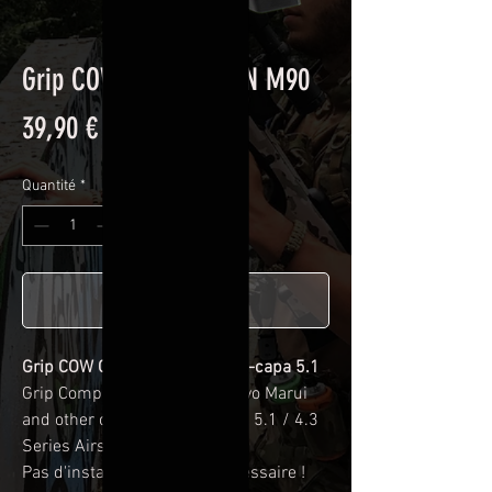
Grip COW COW + SKIN M90
Prix
39,90 €
Quantité
*
Ajouter au panier
Grip COW COW + SKIN pour Hi-capa 5.1
Grip Compatible WE-Tech, Tokyo Marui
and other compatible Hi-CAPA 5.1 / 4.3
Series Airsoft GBB Pistols
Pas d'installation de skin nécessaire !