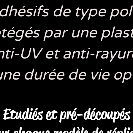
dhésifs de type po
otégés
par une plast
nti-UV et anti-rayur
une durée de vie o
Etudiés et pré-découpés