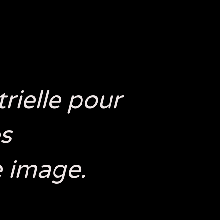
rielle pour
es
e image.