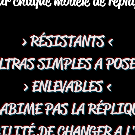
ur chaque modèle de répli
> RÉSISTANTS <
ULTRAS SIMPLES A POSE
> ENLEVABLES <
'ABIME PAS LA RÉPLIQ
ILITÉ DE CHANGER A L