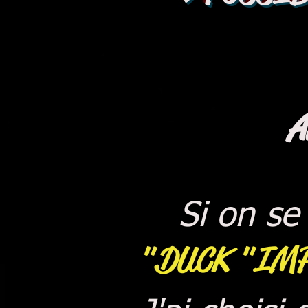
A
Si on se 
"DUCK "
IMP