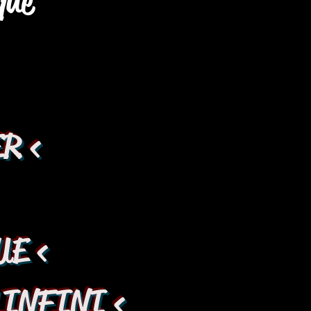
que
R <
UE <
'INFINI <