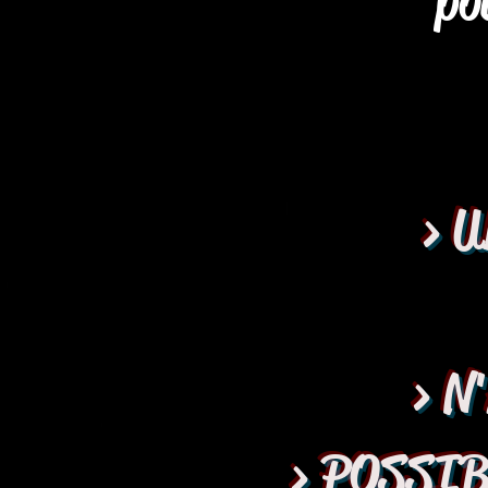
po
> 
> N
> POSSIB