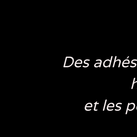
Des adhési
h
et les 