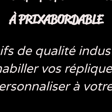
À P
RIX
ABORDABLE
fs de qualité indust
abiller vos répliqu
personnaliser à votr