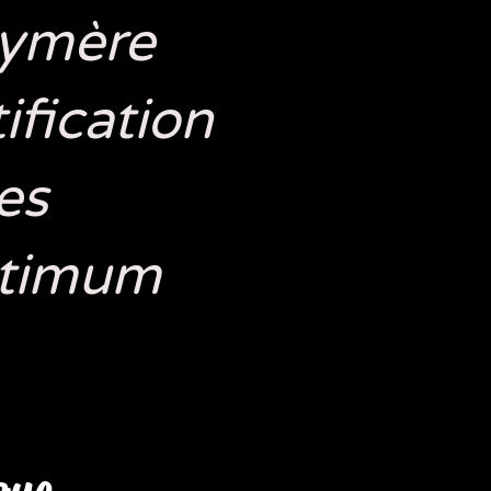
lymère
ification
es
ptimum